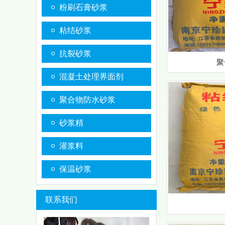
粉刷石膏砂浆
粘结砂浆
抗裂砂浆
聚
混凝土处理界面剂
聚合物防水砂浆
砂浆精
灌浆料
保温砂浆
联系我们