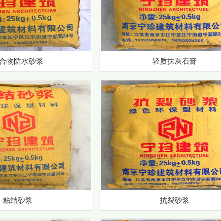
合物防水砂浆
轻质抹灰石膏
1
2
粘结砂浆
抗裂砂浆