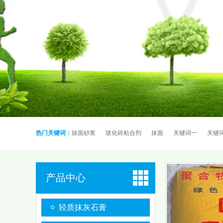
热门关键词：
抹面砂浆
玻化砖粘合剂
抹面
关键词一
关键
产品中心
轻质抹灰石膏